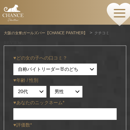
HOME
TOPページ
CONCEPT
大阪の女豹ガールズバー【CHANCE PANTHER】
クチコミ
コンセプト
GIRLS
REVIEW
女の子情報
GALLERY
♥どの女の子への口コミ？
動画・ダイアリーフォト
MENU
メニュー・料金
EVENTS
♥年齢 / 性別
イベント情報
SHOP
店舗情報・よくある質問
♥あなたのニックネーム*
VISITORS TO JAPAN
外国人観光客向け
RECRUIT
♥評価数*
採用情報