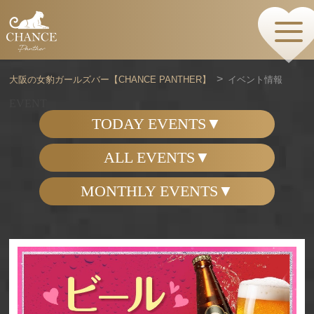
HOME
TOPページ
CONCEPT
大阪の女豹ガールズバー【CHANCE PANTHER】
イベント情報
コンセプト
GIRLS
EVENT
女の子情報
TODAY EVENTS
GALLERY
動画・ダイアリーフォト
ALL EVENTS
MENU
メニュー・料金
MONTHLY EVENTS
EVENTS
イベント情報
SHOP
店舗情報・よくある質問
VISITORS TO JAPAN
外国人観光客向け
RECRUIT
採用情報