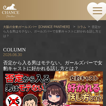
HOME
TOPページ
CONCEPT
大阪の女豹ガールズバー【CHANCE PANTHER】
コラム
否定か
コンセプト
ら入る男はモテない。ガールズバーで女豹キャストに好かれる話し方と
GIRLS
は？
女の子情報
GALLERY
COLUMN
動画・ダイアリーフォト
MENU
2026.06.30
メニュー・料金
否定から入る男はモテない。ガールズバーで女
EVENTS
豹キャストに好かれる話し方とは？
イベント情報
SHOP
店舗情報・よくある質問
VISITORS TO JAPAN
外国人観光客向け
RECRUIT
採用情報