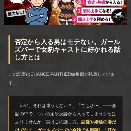
否定から入る男はモテない。ガール
ズバーで女豹キャストに好かれる話
し方とは
この記事はCHANCE PANTHER編集部が執筆していま
す。
「いや、それは違うくない？」「でもさ〜」——会
話の中で、つい否定や反論から入ってしまうクセは
ありませんか。実はこの話し方、
恋愛や婚活の場だ
けでなく、ガールズバーでの会話でも明確に「好か