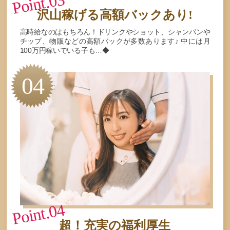
Point.03
沢山稼げる
高額バックあり!
高時給なのはもちろん！ドリンクやショット、シャンパンや
チップ、物販などの高額バックが多数あります♪ 中には月
100万円稼いでいる子も…◆
04
Point.04
超！充実の福利厚生