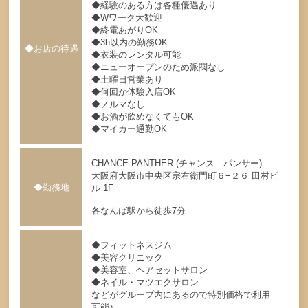
◆経験のある方は各種優遇あり
◆Wワーク大歓迎
◆終電あがりOK
◆3h以内の勤務OK
◆お店の待遇
◆衣装のレンタル可能
◆ニューオープンのため派閥なし
◆土曜日営業あり
◆何回か体験入店OK
◆ノルマなし
◆お酒が飲めなくてもOK
◆マイカー通勤OK
CHANCE PANTHER (チャンス パンサー)
大阪府大阪市中央区宗右衛門町６−２６ 田村ビ
◆勤務地
ル 1F
各なんば駅から徒歩7分
◆フィットネスジム
◆美容クリニック
◆美容室、ヘアセットサロン
◆ネイル・マツエクサロン
などがグループ内にあるので特別価格で利用
可能♪