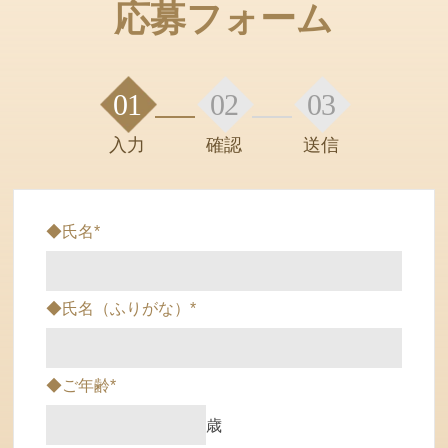
応募フォーム
01
02
03
入力
確認
送信
◆氏名*
◆氏名（ふりがな）*
◆ご年齢*
歳