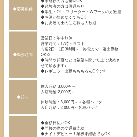
◆未経験の方も全然OK
◆経験者の方は優遇あり
◆応募条件
◆学生・OL・フリーター・Wワークの方歓迎
◆お酒が飲めなくてもOK
◆お友達同士のご応募も大歓迎
営業日：年中無休
営業時間：17時～ラスト
☆週2日・1日3時間～・終電まで・遅出勤務
◆勤務時間
OK☆
◆時間や頻度などは希望を聞いた上で決めさ
せて頂きます♪
◆レギュラー出勤ももちろんOKです
体入時給 3,000円～
入店時給 2,000円～
◆給与
体験時給：3,000円～＋各種バック
入店時給：2,000円～各種バック
◆全額日払いOK
◆面接の際の交通費支給
◆ナイトデビュー！業界未経験でもOK