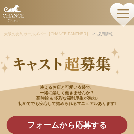
HOME
TOPページ
CONCEPT
大阪の女豹ガールズバー【CHANCE PANTHER】
採用情報
コンセプト
GIRLS
女の子情報
GALLERY
動画・ダイアリーフォト
MENU
メニュー・料金
EVENTS
映えるお店と可愛い衣装で、
イベント情報
一緒に楽しく働きませんか？
SHOP
高時給 & 多彩な福利厚生が魅力♪
店舗情報・よくある質問
初めてでも安心して始められるマニュアルあります!
VISITORS TO JAPAN
外国人観光客向け
RECRUIT
フォームから応募する
採用情報