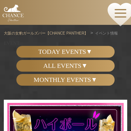
HOME
TOPページ
CONCEPT
大阪の女豹ガールズバー【CHANCE PANTHER】
イベント情報
コンセプト
GIRLS
EVENT
女の子情報
TODAY EVENTS
GALLERY
動画・ダイアリーフォト
ALL EVENTS
MENU
メニュー・料金
MONTHLY EVENTS
EVENTS
イベント情報
SHOP
店舗情報・よくある質問
VISITORS TO JAPAN
外国人観光客向け
RECRUIT
採用情報