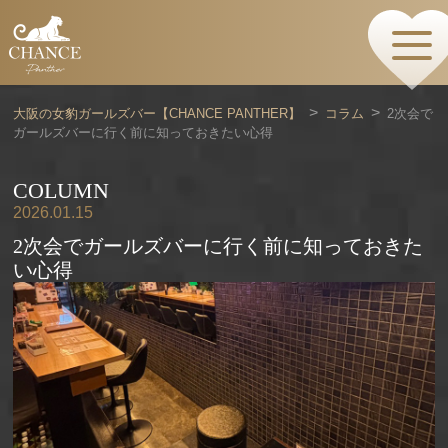
HOME
TOPページ
CONCEPT
大阪の女豹ガールズバー【CHANCE PANTHER】
コラム
2次会で
コンセプト
ガールズバーに行く前に知っておきたい心得
GIRLS
女の子情報
GALLERY
COLUMN
動画・ダイアリーフォト
2026.01.15
MENU
2次会でガールズバーに行く前に知っておきた
メニュー・料金
い心得
EVENTS
イベント情報
SHOP
店舗情報・よくある質問
VISITORS TO JAPAN
外国人観光客向け
RECRUIT
採用情報