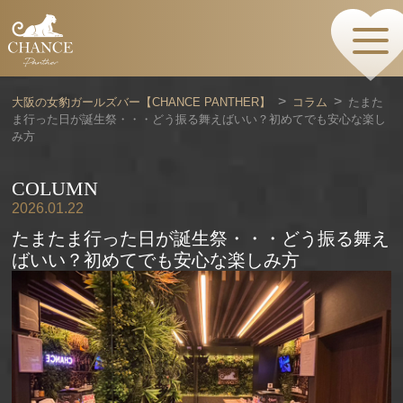
HOME
TOPページ
CONCEPT
大阪の女豹ガールズバー【CHANCE PANTHER】
コラム
たまた
コンセプト
ま行った日が誕生祭・・・どう振る舞えばいい？初めてでも安心な楽し
GIRLS
み方
女の子情報
GALLERY
COLUMN
動画・ダイアリーフォト
MENU
2026.01.22
メニュー・料金
たまたま行った日が誕生祭・・・どう振る舞え
EVENTS
ばいい？初めてでも安心な楽しみ方
イベント情報
SHOP
店舗情報・よくある質問
VISITORS TO JAPAN
外国人観光客向け
RECRUIT
採用情報