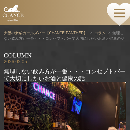
HOME
TOPページ
CONCEPT
大阪の女豹ガールズバー【CHANCE PANTHER】
コラム
無理し
コンセプト
ない飲み方が一番・・・コンセプトバーで大切にしたいお酒と健康の話
GIRLS
女の子情報
GALLERY
COLUMN
動画・ダイアリーフォト
2026.02.05
MENU
無理しない飲み方が一番・・・コンセプトバー
メニュー・料金
で大切にしたいお酒と健康の話
EVENTS
イベント情報
SHOP
店舗情報・よくある質問
VISITORS TO JAPAN
外国人観光客向け
RECRUIT
採用情報