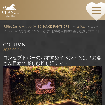
HOME
TOPページ
CONCEPT
大阪の女豹ガールズバー【CHANCE PANTHER】
コラム
コンセ
コンセプト
プトバーのおすすめイベントとは？お客さん目線で楽しむ推し活ナイト
GIRLS
女の子情報
GALLERY
COLUMN
動画・ダイアリーフォト
2026.02.14
MENU
コンセプトバーのおすすめイベントとは？お客
メニュー・料金
さん目線で楽しむ推し活ナイト
EVENTS
イベント情報
SHOP
店舗情報・よくある質問
VISITORS TO JAPAN
外国人観光客向け
RECRUIT
採用情報