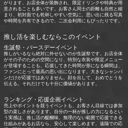
がります。お店全体が装飾され、限定ドリンクや特典が用
意されることも多いです。お客さん同士の距離も自然と縮
まり、初対面でも乾杯しやすい空気に。思い出に残る写真
や時間を共有できるので、二次会利用にもぴったりです。
推し活を楽しむならこのイベント
生誕祭・バースデーイベント
推しがいるなら絶対に外せないのが生誕祭です。お店全体
がその子のための空間になり、特別な衣装や限定メニュー
が登場することも。応援してきた時間が形になる瞬間は、
ファンにとって最高の思い出になります。大きなシャンパ
ンだけが応援ではありません。顔を出して、おめでとうを
伝える。それだけでも十分に価値があります。
ランキング・応援企画イベント
売上やポイントを競うイベントも、お客さん目線では参加
型の楽しさがあります。自分の一杯が推しの力になるとい
う実感は、推し活の醍醐味。無理のない範囲で応援できる
仕組みがあるお店なら、安心して楽しめます。遠隔での応