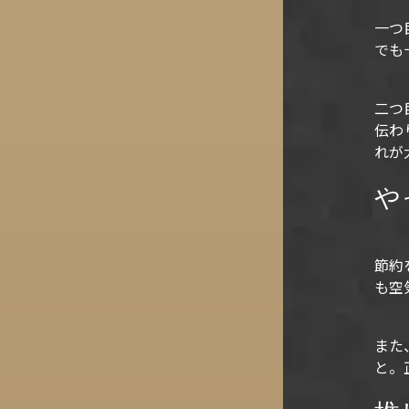
一つ
でも
二つ
伝わ
れが
や
節約
も空
また
と。