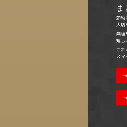
ま
節約
大切
無理
嬉し
これ
スマ
→