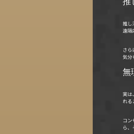
推
推し
遠隔
さら
気分
無
実は
れる
コン
ら、