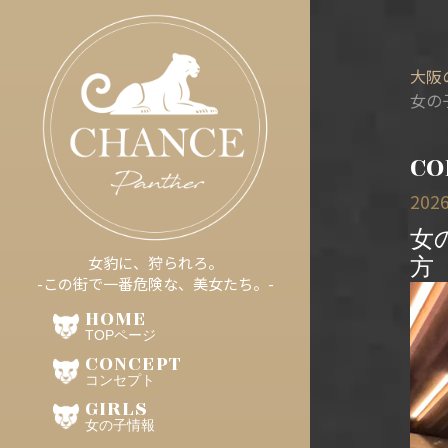
大阪
女の
CO
2026
女
方
女豹に、狩られろ。
-この街で一番危険な、美女たち。-
HOME
TOPページ
CONCEPT
コンセプト
GIRLS
女の子情報