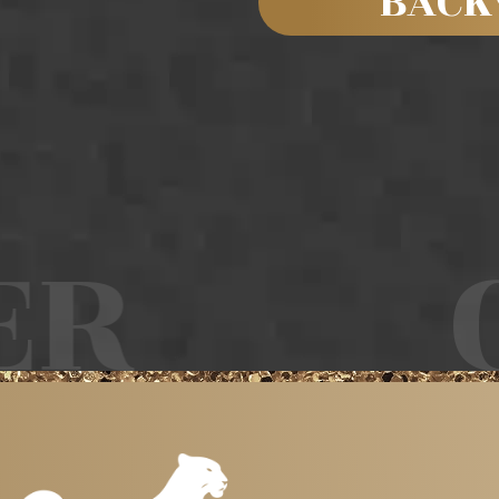
BACK
R
C