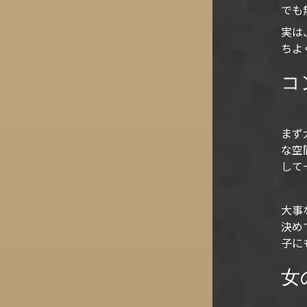
でも
実は
ちよ
コ
まず
な空
して
大事
決め
子に
女