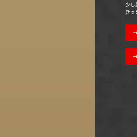
少し
きっ
→