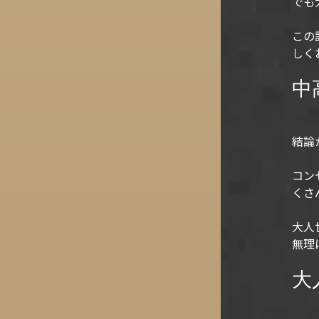
でも
この
しく
中
結論
コン
くさ
大人
無理
大