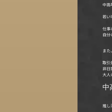
中高
若い
仕事
自分
また
取引
非日
大人
中
推し