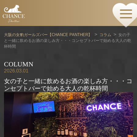
HOME
TOPページ
CONCEPT
大阪の女豹ガールズバー【CHANCE PANTHER】
コラム
女の子
コンセプト
と一緒に飲めるお酒の楽しみ方・・・コンセプトバーで始める大人の乾
GIRLS
杯時間
女の子情報
GALLERY
COLUMN
動画・ダイアリーフォト
MENU
2026.03.01
メニュー・料金
女の子と一緒に飲めるお酒の楽しみ方・・・コ
EVENTS
ンセプトバーで始める大人の乾杯時間
イベント情報
SHOP
店舗情報・よくある質問
VISITORS TO JAPAN
外国人観光客向け
RECRUIT
採用情報