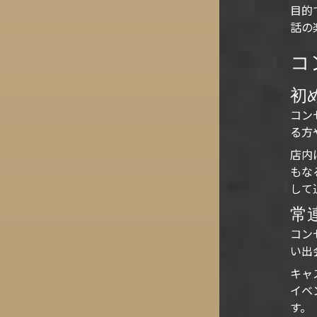
目的
話の
コ
初
コン
る方
店内
もな
して
常
コン
い出
キャ
イベ
す。