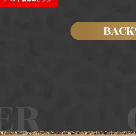
BACK
R
C