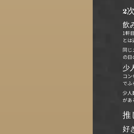
2
飲
1軒
とは
同じ
の日
少
コン
でふ
少人
があ
推
好