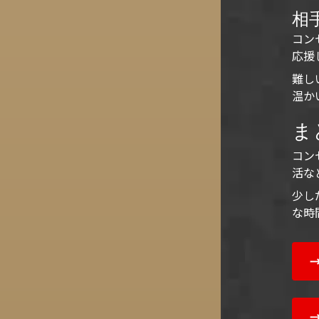
相
コン
応援
難し
温か
ま
コン
活な
少し
な時
→