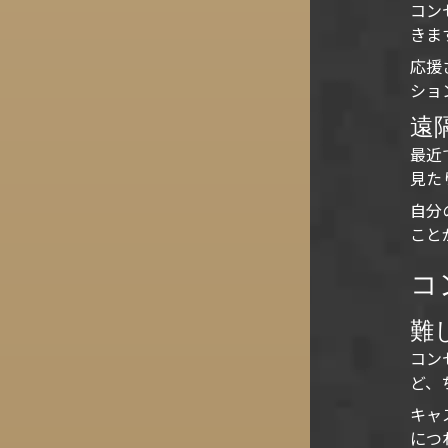
コン
きま
応援
ショ
遠
最近
見た
自分
こと
コ
難
コン
ど、
キャ
につ