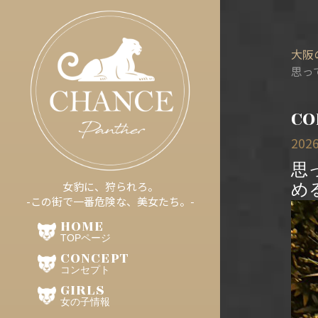
大阪
思っ
CO
2026
思
め
女豹に、狩られろ。
-この街で一番危険な、美女たち。-
HOME
TOPページ
CONCEPT
コンセプト
GIRLS
女の子情報