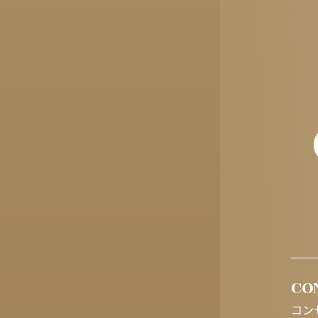
CO
コン