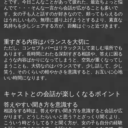
とです。今日こんなことがあって疲れた、最近ちょっと悩
んでて・・・そんな一言から会話が広がることも多いで
す。女の子も人と話すのが好きなので、頼ってもらえるの
はうれしいもの。無理に盛り上げようとするより、素直な
気持ちを少しシェアする方が、距離はぐっと近づきます。
重すぎる内容はバランスを大切に
ただし、コンセプトバーはリラックスして楽しむ場所でも
あります。長時間にわたる深刻すぎる相談や、答えに困る
ような内容ばかりになってしまうと、空気が重くなってし
まうことも。大切なのはバランスです。少し話して、少し
笑う。そのくらいの軽やかさを意識すると、お互いに心地
いい時間になります。
キャストとの会話が楽しくなるポイント
答えやすい聞き方を意識する
相談をする時は、答えやすい聞き方を意識すると会話が広
がります。どうしたらいいと思う？とざっくり聞くより、
こういう時どうしてる？と聞く方が、女の子も自分の経験