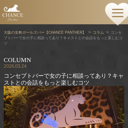
HOME
TOPページ
CONCEPT
大阪の女豹ガールズバー【CHANCE PANTHER】
コラム
コンセ
コンセプト
プトバーで女の子に相談ってあり？キャストとの会話をもっと楽しむコ
GIRLS
ツ
女の子情報
GALLERY
COLUMN
動画・ダイアリーフォト
MENU
2026.03.24
メニュー・料金
コンセプトバーで女の子に相談ってあり？キャ
EVENTS
ストとの会話をもっと楽しむコツ
イベント情報
SHOP
店舗情報・よくある質問
VISITORS TO JAPAN
外国人観光客向け
RECRUIT
採用情報