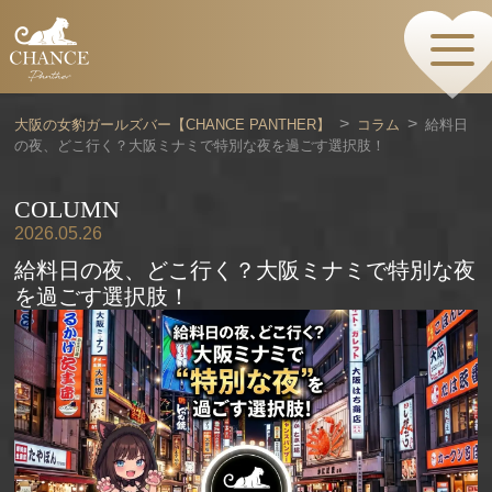
HOME
TOPページ
CONCEPT
大阪の女豹ガールズバー【CHANCE PANTHER】
コラム
給料日
コンセプト
の夜、どこ行く？大阪ミナミで特別な夜を過ごす選択肢！
GIRLS
女の子情報
GALLERY
COLUMN
動画・ダイアリーフォト
2026.05.26
MENU
給料日の夜、どこ行く？大阪ミナミで特別な夜
メニュー・料金
を過ごす選択肢！
EVENTS
イベント情報
SHOP
店舗情報・よくある質問
VISITORS TO JAPAN
外国人観光客向け
RECRUIT
採用情報