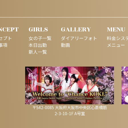
NCEPT
GIRLS
GALLERY
MENU
セプト
女の子一覧
ダイアリーフォト
料金シス
事項
本日出勤
動画
メニュー
新人一覧
〒542-0085 大阪府大阪市中央区心斎橋筋
2-3-10-1F A号室