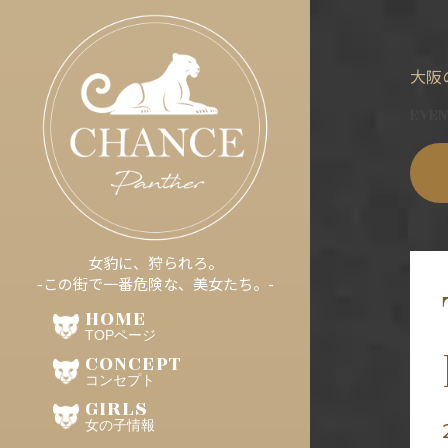
大阪
EVEN
女豹に、狩られろ。
-この街で一番危険な、美女たち。-
HOME
TOPページ
CONCEPT
コンセプト
GIRLS
女の子情報