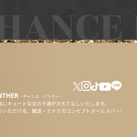
ANCE P
NTHER
―チャンス パンサー―
高にキュートな女の子達が
おもてなしいたします。
りいただける、
難波・ミナミのコンセプトガールズバー!