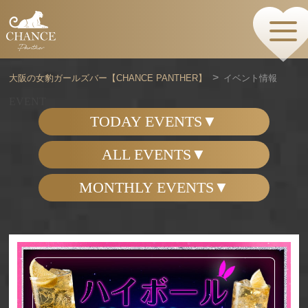
HOME
TOPページ
CONCEPT
大阪の女豹ガールズバー【CHANCE PANTHER】
イベント情報
コンセプト
GIRLS
EVENT
女の子情報
TODAY EVENTS
GALLERY
動画・ダイアリーフォト
ALL EVENTS
MENU
メニュー・料金
MONTHLY EVENTS
EVENTS
イベント情報
SHOP
店舗情報・よくある質問
VISITORS TO JAPAN
外国人観光客向け
RECRUIT
採用情報